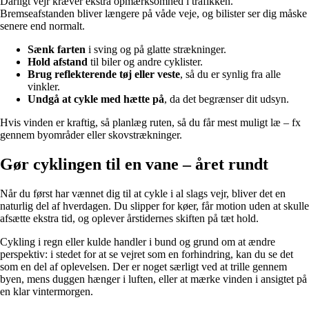
Dårligt vejr kræver ekstra opmærksomhed i trafikken.
Bremseafstanden bliver længere på våde veje, og bilister ser dig måske
senere end normalt.
Sænk farten
i sving og på glatte strækninger.
Hold afstand
til biler og andre cyklister.
Brug reflekterende tøj eller veste
, så du er synlig fra alle
vinkler.
Undgå at cykle med hætte på
, da det begrænser dit udsyn.
Hvis vinden er kraftig, så planlæg ruten, så du får mest muligt læ – fx
gennem byområder eller skovstrækninger.
Gør cyklingen til en vane – året rundt
Når du først har vænnet dig til at cykle i al slags vejr, bliver det en
naturlig del af hverdagen. Du slipper for køer, får motion uden at skulle
afsætte ekstra tid, og oplever årstidernes skiften på tæt hold.
Cykling i regn eller kulde handler i bund og grund om at ændre
perspektiv: i stedet for at se vejret som en forhindring, kan du se det
som en del af oplevelsen. Der er noget særligt ved at trille gennem
byen, mens duggen hænger i luften, eller at mærke vinden i ansigtet på
en klar vintermorgen.