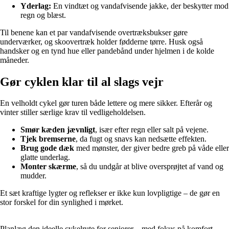
Yderlag:
En vindtæt og vandafvisende jakke, der beskytter mod
regn og blæst.
Til benene kan et par vandafvisende overtræksbukser gøre
underværker, og skoovertræk holder fødderne tørre. Husk også
handsker og en tynd hue eller pandebånd under hjelmen i de kolde
måneder.
Gør cyklen klar til al slags vejr
En velholdt cykel gør turen både lettere og mere sikker. Efterår og
vinter stiller særlige krav til vedligeholdelsen.
Smør kæden jævnligt
, især efter regn eller salt på vejene.
Tjek bremserne
, da fugt og snavs kan nedsætte effekten.
Brug gode dæk
med mønster, der giver bedre greb på våde eller
glatte underlag.
Monter skærme
, så du undgår at blive oversprøjtet af vand og
mudder.
Et sæt kraftige lygter og reflekser er ikke kun lovpligtige – de gør en
stor forskel for din synlighed i mørket.
Planlæg den ideelle cykelrute for seniorer – med fokus på komfort,