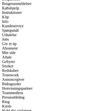
Brugeranmeldelser
Købshjælp
Instruktioner
Klip
Info
Kundeservice
Spørgsmål
Udtalelse
Jobs
Giv et tip
Abonnent
Min side
Aftale
Gebyrer
Styrker
Redskaber
Teamwork
Annoncegiver
Bidragsyder
Henvisningspartner
Teammedlem
Presseafdeling
Ring
Kreds
Hold dig opdateret