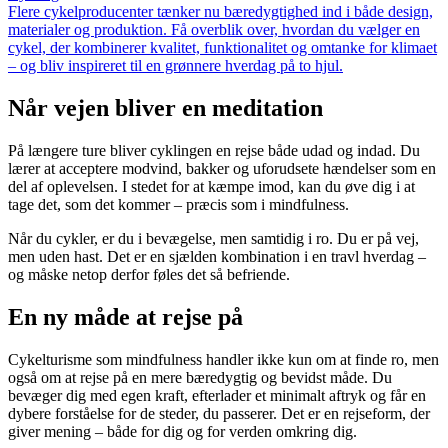
Flere cykelproducenter tænker nu bæredygtighed ind i både design,
materialer og produktion. Få overblik over, hvordan du vælger en
cykel, der kombinerer kvalitet, funktionalitet og omtanke for klimaet
– og bliv inspireret til en grønnere hverdag på to hjul.
Når vejen bliver en meditation
På længere ture bliver cyklingen en rejse både udad og indad. Du
lærer at acceptere modvind, bakker og uforudsete hændelser som en
del af oplevelsen. I stedet for at kæmpe imod, kan du øve dig i at
tage det, som det kommer – præcis som i mindfulness.
Når du cykler, er du i bevægelse, men samtidig i ro. Du er på vej,
men uden hast. Det er en sjælden kombination i en travl hverdag –
og måske netop derfor føles det så befriende.
En ny måde at rejse på
Cykelturisme som mindfulness handler ikke kun om at finde ro, men
også om at rejse på en mere bæredygtig og bevidst måde. Du
bevæger dig med egen kraft, efterlader et minimalt aftryk og får en
dybere forståelse for de steder, du passerer. Det er en rejseform, der
giver mening – både for dig og for verden omkring dig.