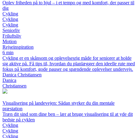
Oplev friheden på to hjul – i et tempo og med komfort, der passer til
dig
Cykling
Cykling
Cykling
Seniorliv
Friluftsliv
Motion
Rejseinspiration
6 min
Cykling er en skånsom og oplevelsesrig måde for seniorer at holde
sig aktive på. Få tips til, hvordan du planlægger den ideelle rute med
fokus på komfort, gode pauser og spændende oplevelser undervejs.
Danica Christiansen
Danica
Christiansen
Visualisering på landevejen: Sådan styrker du din mentale
præstation
Træn dit sind som dine ben – lær at bruge visualisering til at yde dit
bedste på cyklen
Cykling
Cykling
Cykling