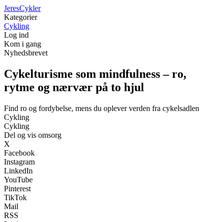
Jeres
Cykler
Kategorier
Cykling
Log ind
Kom i gang
Nyhedsbrevet
Cykelturisme som mindfulness – ro,
rytme og nærvær på to hjul
Find ro og fordybelse, mens du oplever verden fra cykelsadlen
Cykling
Cykling
Del og vis omsorg
X
Facebook
Instagram
LinkedIn
YouTube
Pinterest
TikTok
Mail
RSS