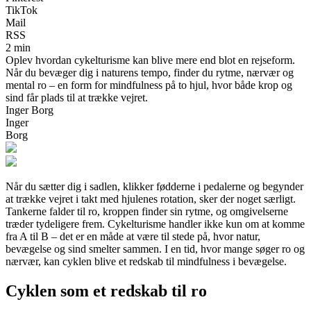
TikTok
Mail
RSS
2 min
Oplev hvordan cykelturisme kan blive mere end blot en rejseform.
Når du bevæger dig i naturens tempo, finder du rytme, nærvær og
mental ro – en form for mindfulness på to hjul, hvor både krop og
sind får plads til at trække vejret.
Inger Borg
Inger
Borg
Når du sætter dig i sadlen, klikker fødderne i pedalerne og begynder
at trække vejret i takt med hjulenes rotation, sker der noget særligt.
Tankerne falder til ro, kroppen finder sin rytme, og omgivelserne
træder tydeligere frem. Cykelturisme handler ikke kun om at komme
fra A til B – det er en måde at være til stede på, hvor natur,
bevægelse og sind smelter sammen. I en tid, hvor mange søger ro og
nærvær, kan cyklen blive et redskab til mindfulness i bevægelse.
Cyklen som et redskab til ro