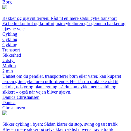
Borg
Bakker og ujævnt terræn: Råd til en mere stabil cykeltransport
Få bedre kontrol og komfort, når cykelturen går gennem bakker og
ujævne veje
Cykling
Cykling
Cykling
Transport
Sikkerhed
Udstyr
Motion
2 min
Uanset om du pendler, transporterer børn eller varer, kan kuperet
terræn gøre cykelturen udfordrende. Her får du praktiske råd til
teknik, udstyr og planlægning, så du kan cykle mere stabilt og
sikkert – også når vejen bliver ujævn.
Danica Christiansen
Danica
Christiansen
Sikker cykling i byen: Sådan klarer du stop, sving og tæt trafik
Bliv en mere sikker og selvsikker cyklist i byens travle trafik