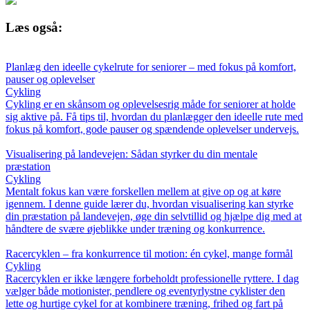
Læs også:
Planlæg den ideelle cykelrute for seniorer – med fokus på komfort,
pauser og oplevelser
Cykling
Cykling er en skånsom og oplevelsesrig måde for seniorer at holde
sig aktive på. Få tips til, hvordan du planlægger den ideelle rute med
fokus på komfort, gode pauser og spændende oplevelser undervejs.
Visualisering på landevejen: Sådan styrker du din mentale
præstation
Cykling
Mentalt fokus kan være forskellen mellem at give op og at køre
igennem. I denne guide lærer du, hvordan visualisering kan styrke
din præstation på landevejen, øge din selvtillid og hjælpe dig med at
håndtere de svære øjeblikke under træning og konkurrence.
Racercyklen – fra konkurrence til motion: én cykel, mange formål
Cykling
Racercyklen er ikke længere forbeholdt professionelle ryttere. I dag
vælger både motionister, pendlere og eventyrlystne cyklister den
lette og hurtige cykel for at kombinere træning, frihed og fart på