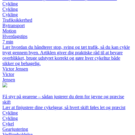
Cykling
Cykling
Cykling
Trafiksikkerhed
Bytransport
Motion
Hverdagstips
7 min
Lær hvordan du håndterer stop, sving og tæt trafik, så du kan cykle
trygt gennem byen. Artiklen giver dig praktiske råd til at bevare
overblikket, bruge udstyret korrekt og gøre hver cykeltur både
sikker og behagelig.
Victor Jensen
Victor
Jensen
Få styr på gearene – sådan justerer du dem for jævne og præcise
skift
Lær at finjustere dine cykelgear, så hvert skift føles let og præcist
Cykling
Cykling
Cykel
Gearjustering
Vedligeholdelse