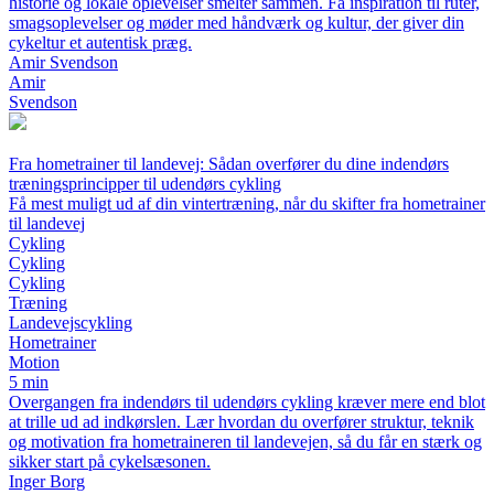
historie og lokale oplevelser smelter sammen. Få inspiration til ruter,
smagsoplevelser og møder med håndværk og kultur, der giver din
cykeltur et autentisk præg.
Amir Svendson
Amir
Svendson
Fra hometrainer til landevej: Sådan overfører du dine indendørs
træningsprincipper til udendørs cykling
Få mest muligt ud af din vintertræning, når du skifter fra hometrainer
til landevej
Cykling
Cykling
Cykling
Træning
Landevejscykling
Hometrainer
Motion
5 min
Overgangen fra indendørs til udendørs cykling kræver mere end blot
at trille ud ad indkørslen. Lær hvordan du overfører struktur, teknik
og motivation fra hometraineren til landevejen, så du får en stærk og
sikker start på cykelsæsonen.
Inger Borg