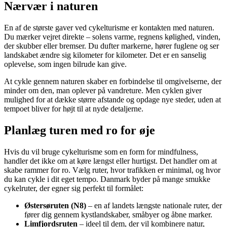
Nærvær i naturen
En af de største gaver ved cykelturisme er kontakten med naturen.
Du mærker vejret direkte – solens varme, regnens kølighed, vinden,
der skubber eller bremser. Du dufter markerne, hører fuglene og ser
landskabet ændre sig kilometer for kilometer. Det er en sanselig
oplevelse, som ingen bilrude kan give.
At cykle gennem naturen skaber en forbindelse til omgivelserne, der
minder om den, man oplever på vandreture. Men cyklen giver
mulighed for at dække større afstande og opdage nye steder, uden at
tempoet bliver for højt til at nyde detaljerne.
Planlæg turen med ro for øje
Hvis du vil bruge cykelturisme som en form for mindfulness,
handler det ikke om at køre længst eller hurtigst. Det handler om at
skabe rammer for ro. Vælg ruter, hvor trafikken er minimal, og hvor
du kan cykle i dit eget tempo. Danmark byder på mange smukke
cykelruter, der egner sig perfekt til formålet:
Østersøruten (N8)
– en af landets længste nationale ruter, der
fører dig gennem kystlandskaber, småbyer og åbne marker.
Limfjordsruten
– ideel til dem, der vil kombinere natur,