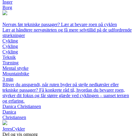
Inger
Borg
Nervøs før tekniske passager? Lær at bevare roen på cyklen
Lær at håndtere nervøsiteten og få mere selvtillid på de udfordrende
strækninger
Cykling
Cykling
Cykling
Teknik
Træning
Mental styrke
Mountainbike
3 min
Bliver du anspændt, når ruten byder på stejle nedkørsler eller
tekniske passager? Få konkrete råd til, hvordan du bevarer roen,
styrker dit fokus og får større glæde ved cyklingen – uanset terræn
og erfaring.
Danica Christiansen
Danica
Christiansen
Jeres
Cykler
Del og vis omsorg