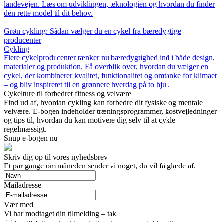
landevejen. Læs om udviklingen, teknologien og hvordan du finder
den rette model til dit behov.
Grøn cykling: Sådan vælger du en cykel fra bæredygtige
producenter
Cykling
Flere cykelproducenter tænker nu bæredygtighed ind i både design,
materialer og produktion. Få overblik over, hvordan du vælger en
cykel, der kombinerer kvalitet, funktionalitet og omtanke for klimaet
– og bliv inspireret til en grønnere hverdag på to hjul.
Cykelture til forbedret fitness og velvære
Find ud af, hvordan cykling kan forbedre dit fysiske og mentale
velvære. E-bogen indeholder træningsprogrammer, kostvejledninger
og tips til, hvordan du kan motivere dig selv til at cykle
regelmæssigt.
Snup e-bogen nu
Skriv dig op til vores nyhedsbrev
Et par gange om måneden sender vi noget, du vil få glæde af.
Mailadresse
Vær med
Vi har modtaget din tilmelding – tak