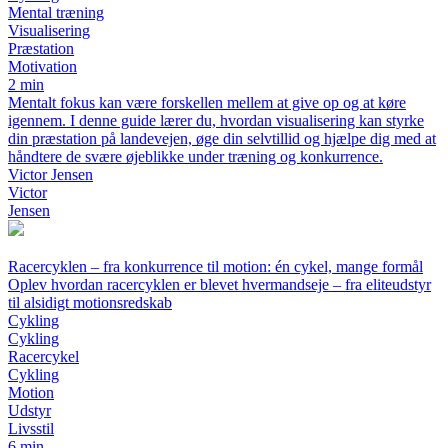
Mental træning
Visualisering
Præstation
Motivation
2 min
Mentalt fokus kan være forskellen mellem at give op og at køre
igennem. I denne guide lærer du, hvordan visualisering kan styrke
din præstation på landevejen, øge din selvtillid og hjælpe dig med at
håndtere de svære øjeblikke under træning og konkurrence.
Victor Jensen
Victor
Jensen
Racercyklen – fra konkurrence til motion: én cykel, mange formål
Oplev hvordan racercyklen er blevet hvermandseje – fra eliteudstyr
til alsidigt motionsredskab
Cykling
Cykling
Racercykel
Cykling
Motion
Udstyr
Livsstil
6 min