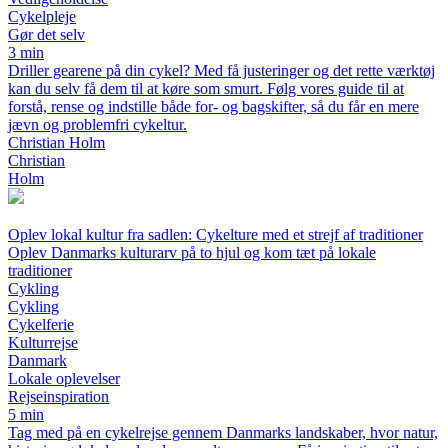
Cykelpleje
Gør det selv
3 min
Driller gearene på din cykel? Med få justeringer og det rette værktøj
kan du selv få dem til at køre som smurt. Følg vores guide til at
forstå, rense og indstille både for- og bagskifter, så du får en mere
jævn og problemfri cykeltur.
Christian Holm
Christian
Holm
Oplev lokal kultur fra sadlen: Cykelture med et strejf af traditioner
Oplev Danmarks kulturarv på to hjul og kom tæt på lokale
traditioner
Cykling
Cykling
Cykelferie
Kulturrejse
Danmark
Lokale oplevelser
Rejseinspiration
5 min
Tag med på en cykelrejse gennem Danmarks landskaber, hvor natur,