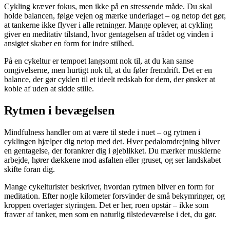
Cykling kræver fokus, men ikke på en stressende måde. Du skal
holde balancen, følge vejen og mærke underlaget – og netop det gør,
at tankerne ikke flyver i alle retninger. Mange oplever, at cykling
giver en meditativ tilstand, hvor gentagelsen af trådet og vinden i
ansigtet skaber en form for indre stilhed.
På en cykeltur er tempoet langsomt nok til, at du kan sanse
omgivelserne, men hurtigt nok til, at du føler fremdrift. Det er en
balance, der gør cyklen til et ideelt redskab for dem, der ønsker at
koble af uden at sidde stille.
Rytmen i bevægelsen
Mindfulness handler om at være til stede i nuet – og rytmen i
cyklingen hjælper dig netop med det. Hver pedalomdrejning bliver
en gentagelse, der forankrer dig i øjeblikket. Du mærker musklerne
arbejde, hører dækkene mod asfalten eller gruset, og ser landskabet
skifte foran dig.
Mange cykelturister beskriver, hvordan rytmen bliver en form for
meditation. Efter nogle kilometer forsvinder de små bekymringer, og
kroppen overtager styringen. Det er her, roen opstår – ikke som
fravær af tanker, men som en naturlig tilstedeværelse i det, du gør.