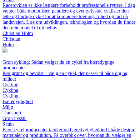
Racercyklen er ikke længere forbeholdt professionelle ryttere. I dag
vælger både motionister, pendlere og eventyrlystne cyklister den
lette og hurtige cykel for at kombinere træning, frihed og fart på
landevejen. Læs om udviklingen, teknologien og hvordan du finder
den rette model til dit behov.
Christian Holm
Christian
Holm
Grøn cykling: Sådan vælger du en cykel fra bæredygtige
producenter
Kør grønt og bevidst – vælg en cykel, der passer til både dig og
miljøet
Cykling
Cykling
Cykling
Bæredygtighed
Miljø
Transport
Grøn livsstil
6 min
Flere cykelproducenter tænker nu bæredygtighed ind i både design,
materialer og produktion. Få overblik over, hvordan du vælger en