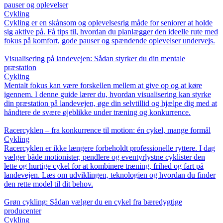
pauser og oplevelser
Cykling
Cykling er en skånsom og oplevelsesrig måde for seniorer at holde
sig aktive på. Få tips til, hvordan du planlægger den ideelle rute med
fokus på komfort, gode pauser og spændende oplevelser undervejs.
Visualisering på landevejen: Sådan styrker du din mentale
præstation
Cykling
Mentalt fokus kan være forskellen mellem at give op og at køre
igennem. I denne guide lærer du, hvordan visualisering kan styrke
din præstation på landevejen, øge din selvtillid og hjælpe dig med at
håndtere de svære øjeblikke under træning og konkurrence.
Racercyklen – fra konkurrence til motion: én cykel, mange formål
Cykling
Racercyklen er ikke længere forbeholdt professionelle ryttere. I dag
vælger både motionister, pendlere og eventyrlystne cyklister den
lette og hurtige cykel for at kombinere træning, frihed og fart på
landevejen. Læs om udviklingen, teknologien og hvordan du finder
den rette model til dit behov.
Grøn cykling: Sådan vælger du en cykel fra bæredygtige
producenter
Cykling