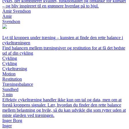
cykel, der kombinerer kvalitet, funktionalitet og omtanke for klimaet
– og bliv inspireret til en grønnere hverdag på to hjul.
Amir Svendson
Amir
Svendson
Lyt til kroppen under træning – kunsten at finde den rette balance i
cykeltræningen
Find balancen mellem træningsiver og restitution for at få det bedste
ud af din cykling
Cykling
Cykling
Cykeltræning
Motion
Restitution
Træningsbalance
Sundhed
3 min
Effektiv cykeltræning handler ikke kun om tal og data, men om at
forstå kroppens signaler. Lær, hvordan du finder den rette balance
mellem belastning og hvile, så du kan udvikle dig som rytter uden at
miste glæden ved træningen.
Inger Borg
Inger