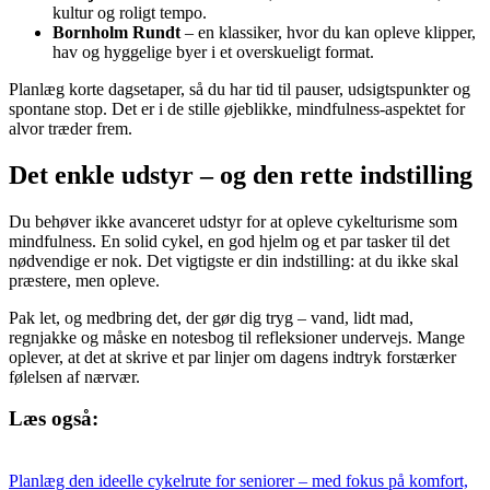
kultur og roligt tempo.
Bornholm Rundt
– en klassiker, hvor du kan opleve klipper,
hav og hyggelige byer i et overskueligt format.
Planlæg korte dagsetaper, så du har tid til pauser, udsigtspunkter og
spontane stop. Det er i de stille øjeblikke, mindfulness-aspektet for
alvor træder frem.
Det enkle udstyr – og den rette indstilling
Du behøver ikke avanceret udstyr for at opleve cykelturisme som
mindfulness. En solid cykel, en god hjelm og et par tasker til det
nødvendige er nok. Det vigtigste er din indstilling: at du ikke skal
præstere, men opleve.
Pak let, og medbring det, der gør dig tryg – vand, lidt mad,
regnjakke og måske en notesbog til refleksioner undervejs. Mange
oplever, at det at skrive et par linjer om dagens indtryk forstærker
følelsen af nærvær.
Læs også:
Planlæg den ideelle cykelrute for seniorer – med fokus på komfort,