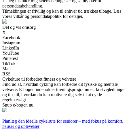
Jeg tilslutter mig sidens betingelser og samtykker til
persondatabehandling.
Tilmeldingen er frivillig og kan til enhver tid trækkes tilbage. Læs
vores vilkår og persondatapolitik for detaljer.
Del og vis omsorg
X
Facebook
Instagram
LinkedIn
YouTube
Pinterest
TikTok
Mail
RSS
Cykelture til forbedret fitness og velvære
Find ud af, hvordan cykling kan forbedre dit fysiske og mentale
velvære. E-bogen indeholder træningsprogrammer, kostvejledninger
og tips til, hvordan du kan motivere dig selv til at cykle
regelmæssigt.
Snup e-bogen nu
Planlæg den ideelle cykelrute for seniorer – med fokus på komfort,
pauser og oplevelser