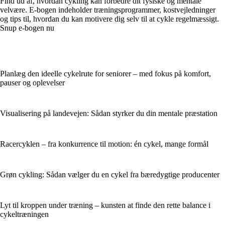
Find ud af, hvordan cykling kan forbedre dit fysiske og mentale
velvære. E-bogen indeholder træningsprogrammer, kostvejledninger
og tips til, hvordan du kan motivere dig selv til at cykle regelmæssigt.
Snup e-bogen nu
Planlæg den ideelle cykelrute for seniorer – med fokus på komfort,
pauser og oplevelser
Visualisering på landevejen: Sådan styrker du din mentale præstation
Racercyklen – fra konkurrence til motion: én cykel, mange formål
Grøn cykling: Sådan vælger du en cykel fra bæredygtige producenter
Lyt til kroppen under træning – kunsten at finde den rette balance i
cykeltræningen