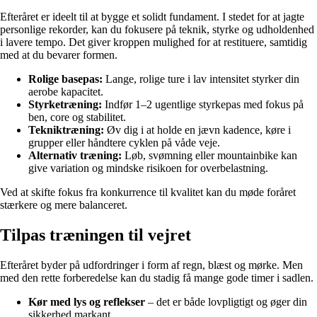
Efteråret er ideelt til at bygge et solidt fundament. I stedet for at jagte
personlige rekorder, kan du fokusere på teknik, styrke og udholdenhed
i lavere tempo. Det giver kroppen mulighed for at restituere, samtidig
med at du bevarer formen.
Rolige basepas:
Lange, rolige ture i lav intensitet styrker din
aerobe kapacitet.
Styrketræning:
Indfør 1–2 ugentlige styrkepas med fokus på
ben, core og stabilitet.
Tekniktræning:
Øv dig i at holde en jævn kadence, køre i
grupper eller håndtere cyklen på våde veje.
Alternativ træning:
Løb, svømning eller mountainbike kan
give variation og mindske risikoen for overbelastning.
Ved at skifte fokus fra konkurrence til kvalitet kan du møde foråret
stærkere og mere balanceret.
Tilpas træningen til vejret
Efteråret byder på udfordringer i form af regn, blæst og mørke. Men
med den rette forberedelse kan du stadig få mange gode timer i sadlen.
Kør med lys og reflekser
– det er både lovpligtigt og øger din
sikkerhed markant.