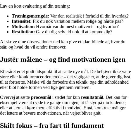
Lav en kort evaluering af din træning:
Træningsmængde:
Var den realistisk i forhold til din hverdag?
Intensitet:
Fik du nok variation mellem rolige og hårde pas?
Motivation:
Hvornår var du mest motiveret – og hvorfor?
Restitution:
Gav du dig selv tid nok til at komme dig?
At skrive dine observationer ned kan give et klart billede af, hvor du
står, og hvad du vil ændre fremover.
Justér målene – og find motivationen igen
Efteråret er et godt tidspunkt til at sætte nye mål. De behøver ikke være
store eller konkurrenceorienterede – det vigtigste er, at de giver dig lyst
til at fortsætte. Måske vil du forbedre din teknik, øge din udholdenhed
eller blot holde formen ved lige gennem vinteren.
Overvej at sætte
procesmål
i stedet for kun
resultatmål
. Det kan for
eksempel være at cykle tre gange om ugen, at få styr på din kadence,
eller at lære at køre mere effektivt i modvind. Små, konkrete mål gør
det lettere at bevare motivationen, når vejret bliver gråt.
Skift fokus – fra fart til fundament