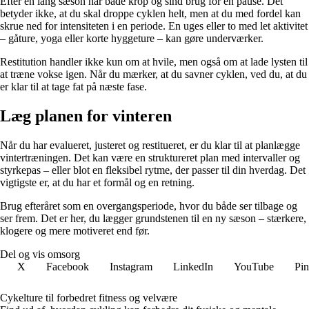
Efter en lang sæson har både krop og sind brug for en pause. Det
betyder ikke, at du skal droppe cyklen helt, men at du med fordel kan
skrue ned for intensiteten i en periode. En uges eller to med let aktivitet
– gåture, yoga eller korte hyggeture – kan gøre underværker.
Restitution handler ikke kun om at hvile, men også om at lade lysten til
at træne vokse igen. Når du mærker, at du savner cyklen, ved du, at du
er klar til at tage fat på næste fase.
Læg planen for vinteren
Når du har evalueret, justeret og restitueret, er du klar til at planlægge
vintertræningen. Det kan være en struktureret plan med intervaller og
styrkepas – eller blot en fleksibel rytme, der passer til din hverdag. Det
vigtigste er, at du har et formål og en retning.
Brug efteråret som en overgangsperiode, hvor du både ser tilbage og
ser frem. Det er her, du lægger grundstenen til en ny sæson – stærkere,
klogere og mere motiveret end før.
Del og vis omsorg
X
Facebook
Instagram
LinkedIn
YouTube
Pin
Cykelture til forbedret fitness og velvære