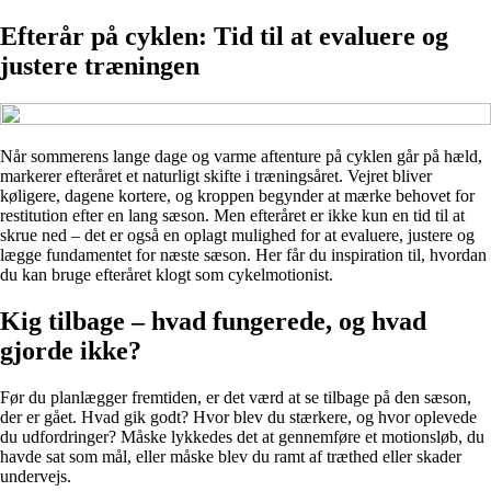
Efterår på cyklen: Tid til at evaluere og
justere træningen
Når sommerens lange dage og varme aftenture på cyklen går på hæld,
markerer efteråret et naturligt skifte i træningsåret. Vejret bliver
køligere, dagene kortere, og kroppen begynder at mærke behovet for
restitution efter en lang sæson. Men efteråret er ikke kun en tid til at
skrue ned – det er også en oplagt mulighed for at evaluere, justere og
lægge fundamentet for næste sæson. Her får du inspiration til, hvordan
du kan bruge efteråret klogt som cykelmotionist.
Kig tilbage – hvad fungerede, og hvad
gjorde ikke?
Før du planlægger fremtiden, er det værd at se tilbage på den sæson,
der er gået. Hvad gik godt? Hvor blev du stærkere, og hvor oplevede
du udfordringer? Måske lykkedes det at gennemføre et motionsløb, du
havde sat som mål, eller måske blev du ramt af træthed eller skader
undervejs.