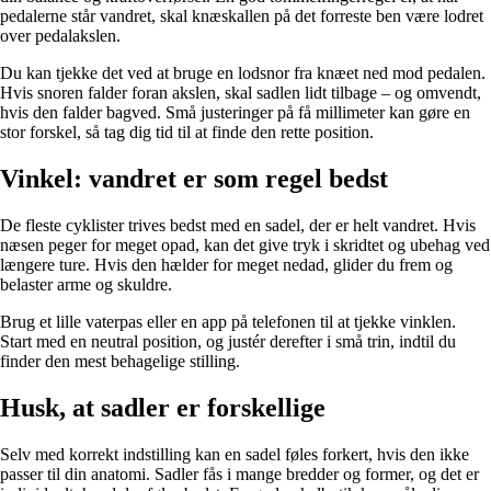
pedalerne står vandret, skal knæskallen på det forreste ben være lodret
over pedalakslen.
Du kan tjekke det ved at bruge en lodsnor fra knæet ned mod pedalen.
Hvis snoren falder foran akslen, skal sadlen lidt tilbage – og omvendt,
hvis den falder bagved. Små justeringer på få millimeter kan gøre en
stor forskel, så tag dig tid til at finde den rette position.
Vinkel: vandret er som regel bedst
De fleste cyklister trives bedst med en sadel, der er helt vandret. Hvis
næsen peger for meget opad, kan det give tryk i skridtet og ubehag ved
længere ture. Hvis den hælder for meget nedad, glider du frem og
belaster arme og skuldre.
Brug et lille vaterpas eller en app på telefonen til at tjekke vinklen.
Start med en neutral position, og justér derefter i små trin, indtil du
finder den mest behagelige stilling.
Husk, at sadler er forskellige
Selv med korrekt indstilling kan en sadel føles forkert, hvis den ikke
passer til din anatomi. Sadler fås i mange bredder og former, og det er