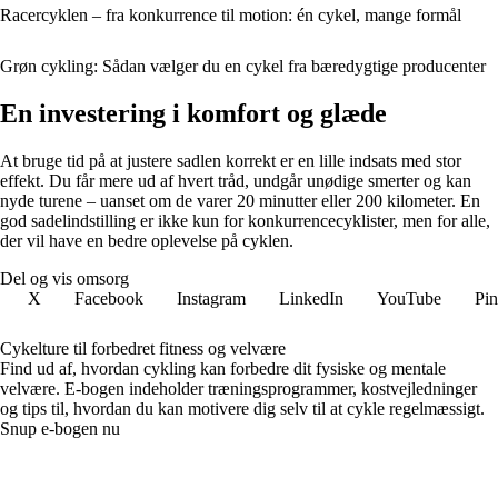
Racercyklen – fra konkurrence til motion: én cykel, mange formål
Grøn cykling: Sådan vælger du en cykel fra bæredygtige producenter
En investering i komfort og glæde
At bruge tid på at justere sadlen korrekt er en lille indsats med stor
effekt. Du får mere ud af hvert tråd, undgår unødige smerter og kan
nyde turene – uanset om de varer 20 minutter eller 200 kilometer. En
god sadelindstilling er ikke kun for konkurrencecyklister, men for alle,
der vil have en bedre oplevelse på cyklen.
Del og vis omsorg
X
Facebook
Instagram
LinkedIn
YouTube
Pin
Cykelture til forbedret fitness og velvære
Find ud af, hvordan cykling kan forbedre dit fysiske og mentale
velvære. E-bogen indeholder træningsprogrammer, kostvejledninger
og tips til, hvordan du kan motivere dig selv til at cykle regelmæssigt.
Snup e-bogen nu