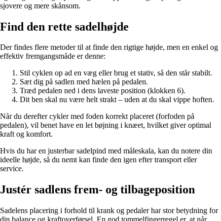
sjovere og mere skånsom.
Find den rette sadelhøjde
Der findes flere metoder til at finde den rigtige højde, men en enkel og
effektiv fremgangsmåde er denne:
Stil cyklen op ad en væg eller brug et stativ, så den står stabilt.
Sæt dig på sadlen med hælen på pedalen.
Træd pedalen ned i dens laveste position (klokken 6).
Dit ben skal nu være helt strakt – uden at du skal vippe hoften.
Når du derefter cykler med foden korrekt placeret (forfoden på
pedalen), vil benet have en let bøjning i knæet, hvilket giver optimal
kraft og komfort.
Hvis du har en justerbar sadelpind med måleskala, kan du notere din
ideelle højde, så du nemt kan finde den igen efter transport eller
service.
Justér sadlens frem- og tilbageposition
Sadelens placering i forhold til krank og pedaler har stor betydning for
din balance og kraftoverførsel. En god tommelfingerregel er, at når