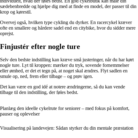
individuelt, hvad der føles bedst. En god cykelbutik kan måle din
sædebenbredde og hjælpe dig med at finde en model, der passer til din
krop og kørestil.
Overvej også, hvilken type cykling du dyrker. En racercykel kræver
ofte en smallere og hårdere sadel end en citybike, hvor du sidder mere
oprejst.
Finjustér efter nogle ture
Selv den bedste indstilling kan kræve små justeringer, når du har kørt
nogle ture. Lyt til kroppen: mærker du tryk, sovende fornemmelser
eller ømhed, er det et tegn på, at noget skal ændres. Flyt sadlen en
smule op, ned, frem eller tilbage – og prøv igen.
Det kan være en god idé at notere ændringerne, så du kan vende
tilbage til den indstilling, der føles bedst.
Planlæg den ideelle cykelrute for seniorer – med fokus på komfort,
pauser og oplevelser
Visualisering på landevejen: Sådan styrker du din mentale præstation