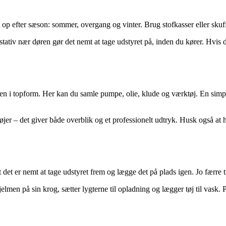
 op efter sæson: sommer, overgang og vinter. Brug stofkasser eller skuffer
t stativ nær døren gør det nemt at tage udstyret på, inden du kører. Hvi
yklen i topform. Her kan du samle pumpe, olie, klude og værktøj. En sim
 – det giver både overblik og et professionelt udtryk. Husk også at hav
 det er nemt at tage udstyret frem og lægge det på plads igen. Jo færre t
men på sin krog, sætter lygterne til opladning og lægger tøj til vask. På