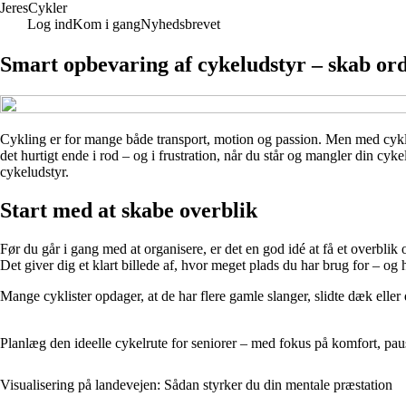
Jeres
Cykler
Log ind
Kom i gang
Nyhedsbrevet
Smart opbevaring af cykeludstyr – skab or
Cykling er for mange både transport, motion og passion. Men med cyklen 
det hurtigt ende i rod – og i frustration, når du står og mangler din cy
cykeludstyr.
Start med at skabe overblik
Før du går i gang med at organisere, er det en god idé at få et overblik 
Det giver dig et klart billede af, hvor meget plads du har brug for – og
Mange cyklister opdager, at de har flere gamle slanger, slidte dæk eller
Planlæg den ideelle cykelrute for seniorer – med fokus på komfort, pau
Visualisering på landevejen: Sådan styrker du din mentale præstation