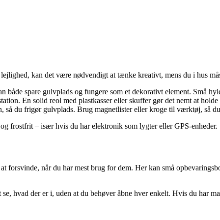
lejlighed, kan det være nødvendigt at tænke kreativt, mens du i hus måsk
både spare gulvplads og fungere som et dekorativt element. Små hylde
ation. En solid reol med plastkasser eller skuffer gør det nemt at holde
så du frigør gulvplads. Brug magnetlister eller kroge til værktøj, så du
t og frostfrit – især hvis du har elektronik som lygter eller GPS-enheder.
d at forsvinde, når du har mest brug for dem. Her kan små opbevaringsb
at se, hvad der er i, uden at du behøver åbne hver enkelt. Hvis du har 