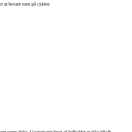
r at bevare roen på cyklen
 vores links. Uautoriseret brug af indholdet er ikke tilladt.