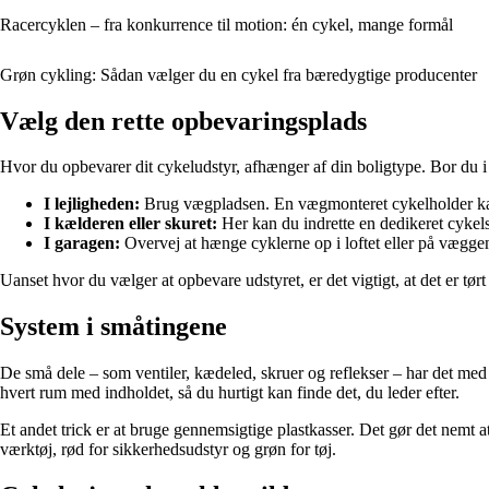
Racercyklen – fra konkurrence til motion: én cykel, mange formål
Grøn cykling: Sådan vælger du en cykel fra bæredygtige producenter
Vælg den rette opbevaringsplads
Hvor du opbevarer dit cykeludstyr, afhænger af din boligtype. Bor du i 
I lejligheden:
Brug vægpladsen. En vægmonteret cykelholder kan 
I kælderen eller skuret:
Her kan du indrette en dedikeret cykelst
I garagen:
Overvej at hænge cyklerne op i loftet eller på væggen, 
Uanset hvor du vælger at opbevare udstyret, er det vigtigt, at det er tør
System i småtingene
De små dele – som ventiler, kædeled, skruer og reflekser – har det me
hvert rum med indholdet, så du hurtigt kan finde det, du leder efter.
Et andet trick er at bruge gennemsigtige plastkasser. Det gør det nemt 
værktøj, rød for sikkerhedsudstyr og grøn for tøj.