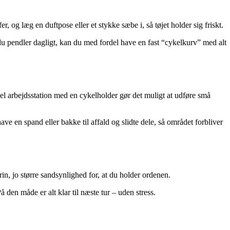
, og læg en duftpose eller et stykke sæbe i, så tøjet holder sig friskt.
s du pendler dagligt, kan du med fordel have en fast “cykelkurv” med alt
pel arbejdsstation med en cykelholder gør det muligt at udføre små
e en spand eller bakke til affald og slidte dele, så området forbliver
rin, jo større sandsynlighed for, at du holder ordenen.
 den måde er alt klar til næste tur – uden stress.