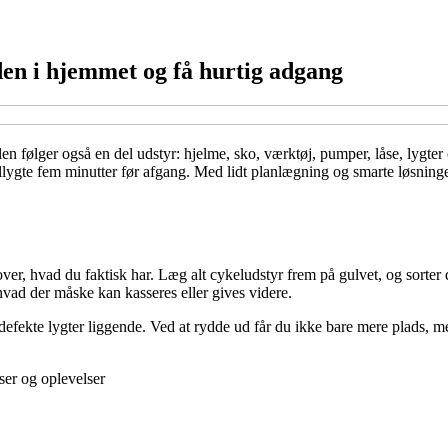
den i hjemmet og få hurtig adgang
følger også en del udstyr: hjelme, sko, værktøj, pumper, låse, lygter o
kellygte fem minutter før afgang. Med lidt planlægning og smarte løsninge
over, hvad du faktisk har. Læg alt cykeludstyr frem på gulvet, og sorter d
 hvad der måske kan kasseres eller gives videre.
 defekte lygter liggende. Ved at rydde ud får du ikke bare mere plads, m
ser og oplevelser