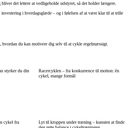
liver det lettere at vedligeholde udstyret, så det holder længere.
vestering i hverdagsglæde – og i følelsen af at være klar til at trille
 hvordan du kan motivere dig selv til at cykle regelmæssigt.
an styrker du din
Racercyklen – fra konkurrence til motion: én
cykel, mange formål
n cykel fra
Lyt til kroppen under træning – kunsten at finde
den rette balance i cykeltræningen