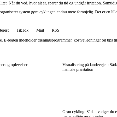
. Når du ved, hvor alt er, sparer du tid og undgår irritation. Samtidig b
ganiseret system gøre cyklingen endnu mere fornøjelig. Det er en lille in
terest
TikTok
Mail
RSS
e. E-bogen indeholder træningsprogrammer, kostvejledninger og tips til,
ser og oplevelser
Visualisering på landevejen: Såd
mentale præstation
Grøn cykling: Sådan vælger du e
bæredygtige producenter