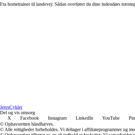
Fra hometrainer til landevej: Sådan overfører du dine indendørs trænin
Jeres
Cykler
Del og vis omsorg
X
Facebook
Instagram
LinkedIn
YouTube
Pin
© Ophavsretten håndhæves.
© Alle rettigheder forbeholdes. Vi deltager i affiliateprogrammer og mo
© Ophavsretten tilhører os og alt indhold er beskyttet. Vi samarbejder 