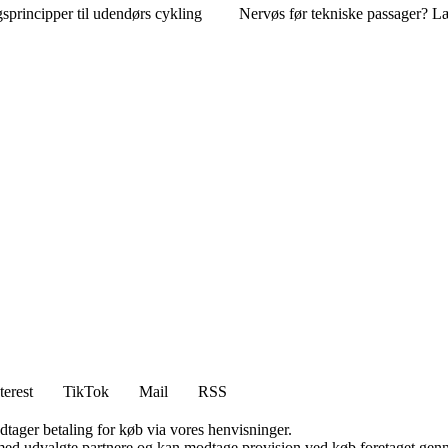
gsprincipper til udendørs cykling
Nervøs før tekniske passager? Læ
terest
TikTok
Mail
RSS
dtager betaling for køb via vores henvisninger.
med udvalgte partnere og kan modtage provision ved køb foretaget gennem